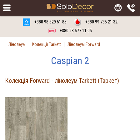
Замовити
Російська мова
Українська мова
+380 98 329 51 85
+380 99 735 21 32
+380 93 677 11 05
Лінолеум
Колекції Tarkett
Лінолеум Forward
Caspian 2
Колекція Forward - лінолеум Tarkett (Таркет)