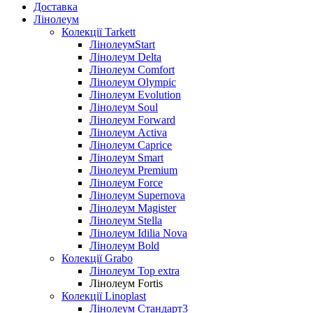
Доставка
Лінолеум
Колекції Tarkett
ЛінолеумStart
Лінолеум Delta
Лінолеум Comfort
Лінолеум Olympic
Лінолеум Evolution
Лінолеум Soul
Лінолеум Forward
Лінолеум Activa
Лінолеум Caprice
Лінолеум Smart
Лінолеум Premium
Лінолеум Force
Лінолеум Supernova
Лінолеум Magister
Лінолеум Stella
Лінолеум Idilia Nova
Лінолеум Bold
Колекції Grabo
Лінолеум Top extra
Лінолеум Fortis
Колекції Linoplast
Лінолеум Стандарт3