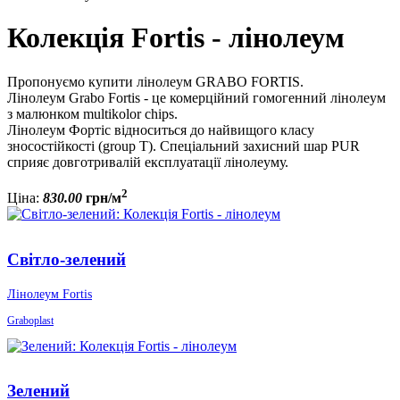
Колекція Fortis - лінолеум
Пропонуємо купити лінолеум GRABO FORTIS.
Лінолеум Grabo Fortis - це комерційний гомогенний лінолеум
з малюнком multikolor chips.
Лінолеум Фортіс відноситься до найвищого класу
зносостійкості (group T). Спеціальний захисний шар PUR
сприяє довготривалій експлуатації лінолеуму.
2
Ціна:
830
.
00
грн/м
Світло-зелений
Лінолеум Fortis
Graboplast
Зелений