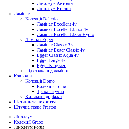
Лінолеум Автолін
Лінолеум Еталон
Ламінат
Колекції Balterio
Ламінат Excellent 4v
Ламінат Excellent 33 кл 4v
Ламінат Excellent 33кл Hydro
Ламінат Egger
Ламінат Classic 33
Ламінат Egger Classic 4v
Egger Classic Aqua 4v
Egger Large 4v
Egger King size
Підкладка під ламінат
Ковролін
Колекції Domo
Колекція Touran
Трава штучна
Килимові доріжки
Щетинисте покриття
Штучна трава Preston
Лінолеум
Колекції Grabo
Лінолеум Fortis