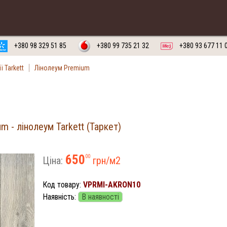
воротній дзвінок на
Замовити
Російська мова
Українська мова
+380 98 329 51 85
+380 99 735 21 32
+380 93 677 11 
ї Tarkett
Лінолеум Premium
m - лінолеум Tarkett (Таркет)
650
00
Ціна:
грн/м
2
Код товару:
VPRMI-AKRON10
Наявність:
В наявності