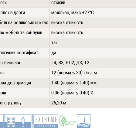
логи
стійкий
плої підлоги
можливо, макс.+27°С
белі на роликових ніжках
висока стійкість
жок мебелі та каблуків
висока стійкість
так
логічний сертифікат
да
ї безпеки
Г4; В3; РП2; Д3; Т2
ння
12 (норма ≤ 30) г/кв. м
ова деформація
1.40 (норма ≤ 1.40) мм
ірів
0.06 (норма ≤ 0.40) %
ого рулону
25;20 м