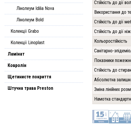
Стійкість до дії во
Лінолеум Idilia Nova
Використання до те
Лінолеум Bold
Стійкість до дії ме
Колекції Grabo
Стійкість до дії ні
Кольоростійкість
Колекції Linoplast
Санітарно-эпідеміо
Ламінат
Показники пожежно
Ковролін
Стійкість до стира
Щетинисте покриття
Абсолютна залишк
Штучна трава Preston
Зміна лінійних розм
Намотка стандартн