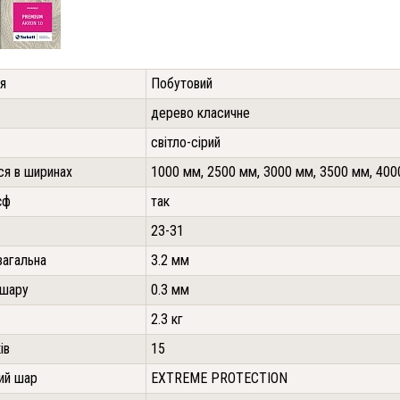
я
Побутовий
дерево класичне
світло-сірий
ся в ширинах
1000 мм, 2500 мм, 3000 мм, 3500 мм, 40
єф
так
23-31
загальна
3.2 мм
 шару
0.3 мм
2.3 кг
ів
15
ий шар
EXTREME PROTECTION