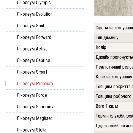
Лінолеум Olympic
Лінолеум Evolution
Лінолеум Soul
Сфера застосуванн
Лінолеум Forward
Тип дизайну
Колір
Лінолеум Activa
Дизайн пропонуєть
Лінолеум Caprice
Реалістичний рель
Лінолеум Smart
Клас застосування
Лінолеум Premium
Товщина покриття 
Лінолеум Force
Товщина робочого
Вага 1 кв. м
Лінолеум Supernova
Термін служби, рок
Лінолеум Magister
Додатковий захисн
Лінолеум Stella