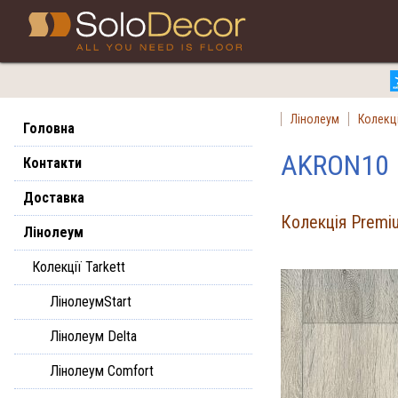
З
Лінолеум
Колекці
Головна
AKRON10
Контакти
Доставка
Колекція Premiu
Лінолеум
Колекції Tarkett
ЛінолеумStart
Лінолеум Delta
Лінолеум Comfort