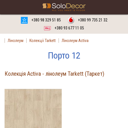
Замовити
Російська мова
Українська мова
+380 98 329 51 85
+380 99 735 21 32
+380 93 677 11 05
Лінолеум
Колекції Tarkett
Лінолеум Activa
Порто 12
Колекція Activa - лінолеум Tarkett (Таркет)