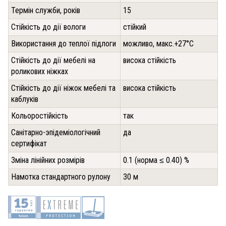
Термін служби, років
15
Стійкість до дії вологи
стійкий
Використання до теплої підлоги
можливо, макс.+27°С
Стійкість до дії мебелі на
висока стійкість
роликових ніжках
Стійкість до дії ніжок мебелі та
висока стійкість
каблуків
Кольоростійкість
так
Санітарно-эпідеміологічний
да
сертифікат
Зміна лінійних розмірів
0.1 (норма ≤ 0.40) %
Намотка стандартного рулону
30 м