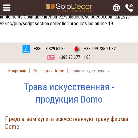
Заказать
Русский язык
Украинский язык
Warning
: count(): Parameter must be an array or an object that
implements Countable in
/home2/solodeco/solodecor.com.ua/_sys-
v2/inc/pub/script.section.collection.products.inc
on line
19
+380 98 329 51 85
+380 99 735 21 32
+380 93 677 11 05
Ковролин
Коллекции Domo
Трава искусственная
Трава искусственная -
продукция Domo
Предлагаем купить искусственную траву фирмы
Domo.