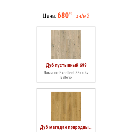
680
00
Цена:
грн/м
2
Дуб пустынный 699
Ламинат Excellent 33кл 4v
Balterio
Дуб магадан природный 607