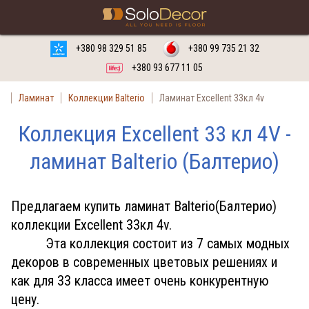
Заказать
Русский язык
Украинский язык
+380 98 329 51 85
+380 99 735 21 32
+380 93 677 11 05
Ламинат
Коллекции Balterio
Ламинат Excellent 33кл 4v
Коллекция Excellent 33 кл 4V -
ламинат Balterio (Балтерио)
Предлагаем купить ламинат Balterio(Балтерио)
коллекции Excellent 33кл 4v.
Эта коллекция состоит из 7 самых модных
декоров в современных цветовых решениях и
как для 33 класса имеет очень конкурентную
цену.