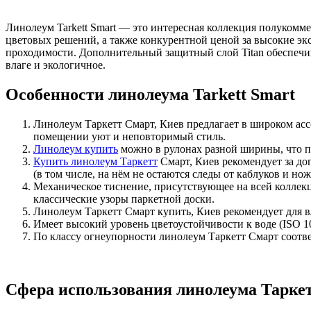
Линолеум Tarkett Smart — это интересная коллекция полукомм
цветовых решений, а также конкурентной ценой за высокие 
проходимости. Дополнительный защитный слой Titan обеспечив
влаге и экологичное.
Особенности линолеума Tarkett Smart
Линолеум Таркетт Смарт, Киев предлагает в широком асс
помещении уют и неповторимый стиль.
Линолеум купить
можно в рулонах разной ширины, что 
Купить линолеум Таркетт
Смарт, Киев рекомендует за до
(в том числе, на нём не остаются следы от каблуков и нож
Механическое тиснение, присутствующее на всей коллек
классические узоры паркетной доски.
Линолеум Таркетт Смарт купить, Киев рекомендует для вл
Имеет высокий уровень цветоустойчивости к воде (ISO 10
По классу огнеупорности линолеум Таркетт Смарт соответ
Сфера использования линолеума Тарке