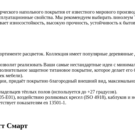
ерческого напольного покрытия от известного мирового произво
эксплуатационные свойства. Мы рекомендуем выбирать линолеу
ает износостойкость, высокую прочность, устойчивость к бытов
ортименте расцветок. Коллекция имеет популярные деревянные 
позволит реализовать Ваши самые нестандартные идеи с миним
полнительное защитное титановое покрытие, которое делает ег
ек мебели).
ции, придаёт покрытию благородный внешний вид, максимально п
адельцев тёплых полов (используется до +27 градусов).
5-E01), воздействию роликовых кресел (ISO 4918), каблуков и н
ствует показателям en 13501-1.
тт Смарт