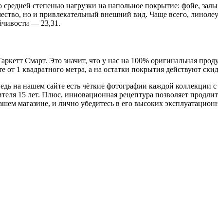
о средней степенью нагрузки на напольное покрытие: фойе, зал
ество, но и привлекательный внешний вид. Чаще всего, линолеум
йчивости — 23,31.
кетт Смарт. Это значит, что у нас на 100% оригинальная проду
е от 1 квадратного метра, а на остатки покрытия действуют ски
ведь на нашем сайте есть чёткие фотографии каждой коллекции 
еля 15 лет. Плюс, инновационная рецептура позволяет продлить
нашем магазине, и лично убедитесь в его высоких эксплуатацио