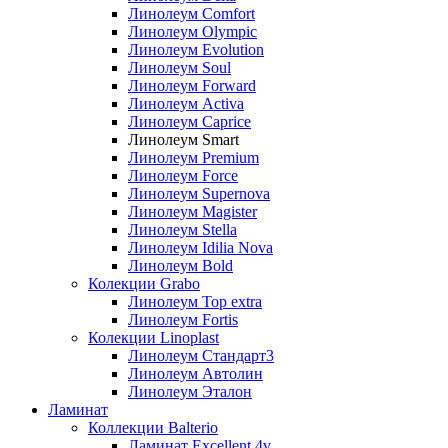
Линолеум Comfort
Линолеум Olympic
Линолеум Evolution
Линолеум Soul
Линолеум Forward
Линолеум Activa
Линолеум Caprice
Линолеум Smart
Линолеум Premium
Линолеум Force
Линолеум Supernova
Линолеум Magister
Линолеум Stella
Линолеум Idilia Nova
Линолеум Bold
Колекции Grabo
Линолеум Top extra
Линолеум Fortis
Колекции Linoplast
Линолеум Стандарт3
Линолеум Автолин
Линолеум Эталон
Ламинат
Коллекции Balterio
Ламинат Excellent 4v