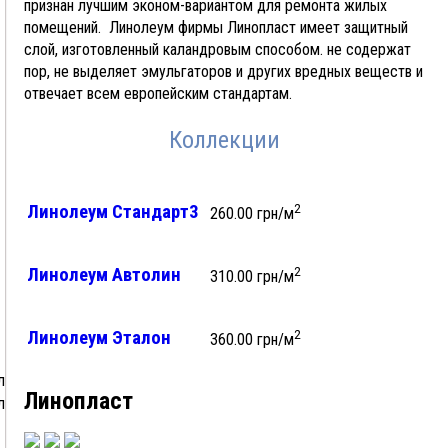
признан лучшим эконом-вариантом для ремонта жилых
помещений. Линолеум фирмы Линопласт имеет защитный
слой, изготовленный каландровым способом. не содержат
пор, не выделяет эмульгаторов и других вредных веществ и
отвечает всем европейским стандартам.
Коллекции
Линолеум Стандарт3
2
260.00
грн/м
Линолеум Автолин
2
310.00
грн/м
Линолеум Эталон
2
360.00
грн/м
л 4v
Линопласт
л 4v Hydro