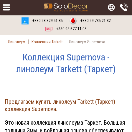
Заказать
Русский язык
Украинский язык
+380 98 329 51 85
+380 99 735 21 32
+380 93 677 11 05
Линолеум
Коллекции Tarkett
Линолеум Supernova
Коллекция Supernova -
линолеум Tarkett (Таркет)
Предлагаем купить линолеум Tarkett (Таркет)
коллекция Supernova.
Это новая коллекция линолеума Таркет. Большая
толщина 3мм и войлочная основа обеспечивают