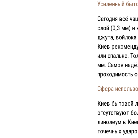
Усиленный быт
Сегодня всё ча
слой (0,3 мм) и
джута, войлока
Киев рекомендуе
или спальне. Т
мм. Самое надё
проходимостью
Сфера использо
Киев бытовой л
отсутствуют бо
линолеум в Кие
точечных ударо