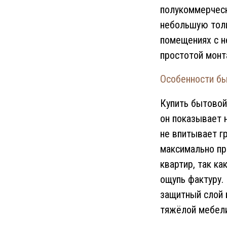
полукоммерческ
небольшую толщ
помещениях с н
простотой монт
Особенности бы
Купить бытовой
он показывает 
не впитывает г
максимально пр
квартир, так к
ощупь фактуру.
защитный слой 
тяжёлой мебели