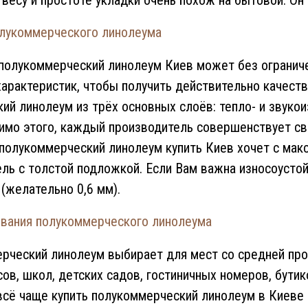
 весу и простоте укладки очень похож на бытовой. Он 
лукоммерческого линолеума
 полукоммерческий линолеум Киев может без ограниче
характеристик, чтобы получить действительно качест
ий линолеум из трёх основных слоёв: тепло- и звуко
имо этого, каждый производитель совершенствует св
 полукоммерческий линолеум купить Киев хочет с ма
ль с толстой подложкой. Если Вам важна износоусто
(желательно 0,6 мм).
вания полукоммерческого линолеума
рческий линолеум выбирает для мест со средней про
ов, школ, детских садов, гостиничных номеров, бути
 всё чаще купить полукоммерческий линолеум в Киеве