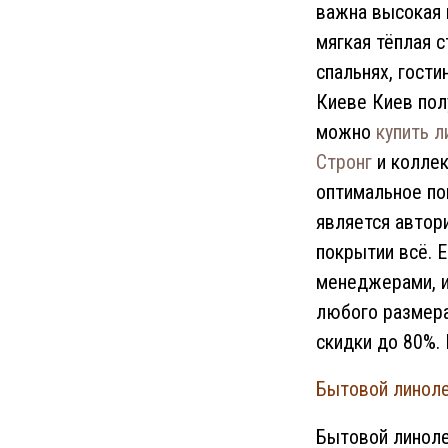
важна высокая 
мягкая тёплая 
спальнях, гост
Киеве Киев пол
можно
купить л
Стронг
и колле
оптимальное по
является автор
покрытии всё. 
менеджерами, и
любого размера
скидки до 80%.
Бытовой линол
Бытовой линоле