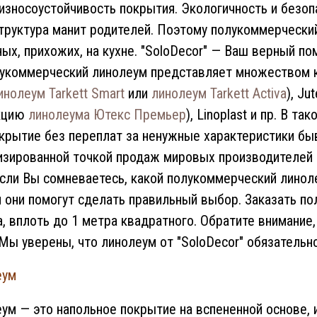
износоустойчивость покрытия. Экологичность и безоп
структура манит родителей. Поэтому полукоммерческий
иных, прихожих, на кухне. "SoloDecor" — Ваш верный 
укоммерческий линолеум представляет множеством кол
инолеум Tarkett Smart
или
линолеум Tarkett Activa
), J
кцию
линолеума Ютекс Премьер
), Linoplast и пр. В 
крытие без переплат за ненужные характеристики бы
изированной точкой продаж мировых производителей 
Если Вы сомневаетесь, какой полукоммерческий линол
 они помогут сделать правильный выбор. Заказать п
, вплоть до 1 метра квадратного. Обратите внимание,
 Мы уверены, что линолеум от "SoloDecor" обязатель
еум
ум — это напольное покрытие на вспененной основе, 