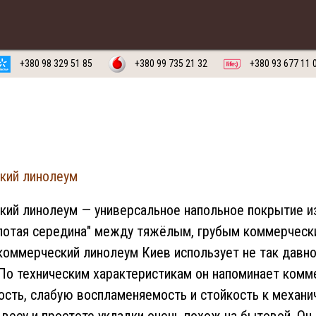
Обратный звонок на
Заказать
Русский язык
Украинский язык
+380 98 329 51 85
+380 99 735 21 32
+380 93 677 11 
кий линолеум
ий линолеум — универсальное напольное покрытие и
олотая середина" между тяжёлым, грубым коммерчески
оммерческий линолеум Киев использует не так давно,
По техническим характеристикам он напоминает ком
ость, слабую воспламеняемость и стойкость к механ