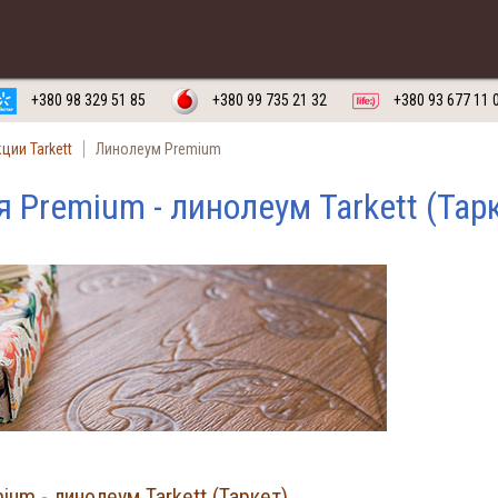
Обратный звонок на
Заказать
Русский язык
Украинский язык
+380 98 329 51 85
+380 99 735 21 32
+380 93 677 11 
ции Tarkett
Линолеум Premium
 Premium - линолеум Tarkett (Тар
um - линолеум Tarkett (Таркет)