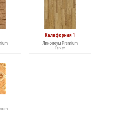
Калифорния 1
mium
Линолеум Premium
Tarkett
mium