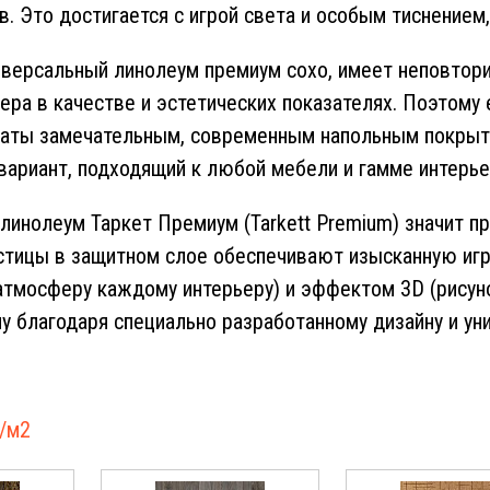
ов. Это достигается с игрой света и особым тиснение
версальный линолеум премиум сохо, имеет неповтор
дера в качестве и эстетических показателях. Поэтому
аты замечательным, современным напольным покрыти
вариант, подходящий к любой мебели и гамме интерье
 линолеум Таркет Премиум (Tarkett Premium) значит п
стицы в защитном слое обеспечивают изысканную игру
тмосферу каждому интерьеру) и эффектом 3D (рисун
ну благодаря специально разработанному дизайну и ун
/м
2