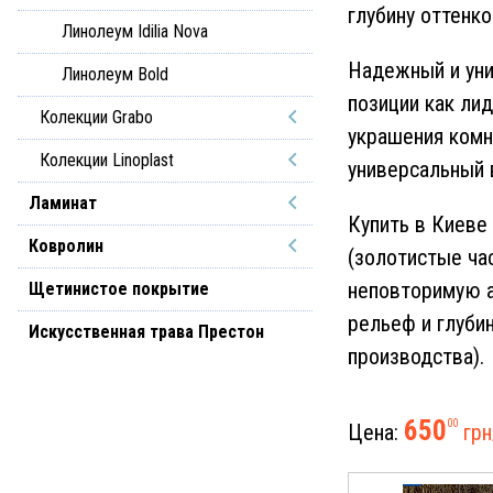
глубину оттенк
Линолеум Idilia Nova
Надежный и уни
Линолеум Bold
позиции как ли
Колекции Grabo
украшения комн
Колекции Linoplast
универсальный 
Ламинат
Купить в Киеве
Ковролин
(золотистые ча
неповторимую а
Щетинистое покрытие
рельеф и глуби
Искусственная трава Престон
производства).
650
00
Цена:
грн