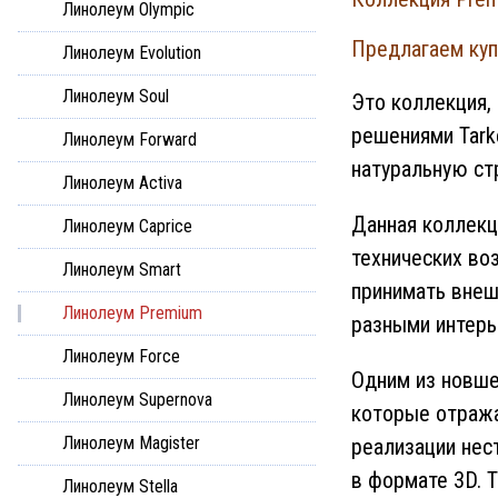
Линолеум Olympic
Предлагаем куп
Линолеум Evolution
Линолеум Soul
Это коллекция,
решениями Tark
Линолеум Forward
натуральную ст
Линолеум Activa
Данная коллекц
Линолеум Caprice
технических во
Линолеум Smart
принимать внеш
Линолеум Premium
разными интер
Линолеум Force
Одним из новше
Линолеум Supernova
которые отража
Линолеум Magister
реализации нес
в формате 3D. 
Линолеум Stella