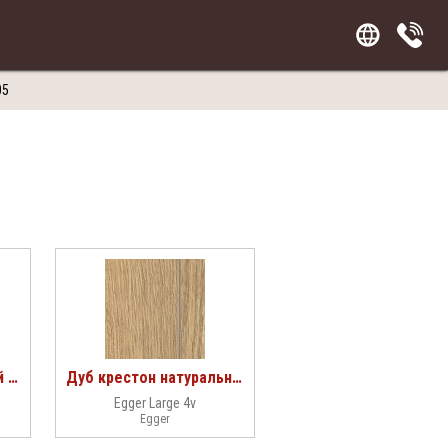
05
Дуб лойя натуральный 142
Дуб крестон натуральный 106
Egger Large 4v
Egger