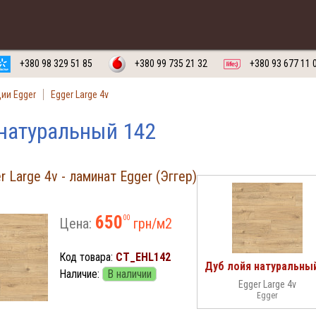
Обратный звонок на
Заказать
Русский язык
Украинский язык
+380 98 329 51 85
+380 99 735 21 32
+380 93 677 11 
ии Egger
Egger Large 4v
 натуральный 142
 Large 4v - ламинат Egger (Эггер)
650
00
Цена:
грн/м
2
Код товара:
CT_EHL142
Наличие:
В наличии
Egger Large 4v
Egger