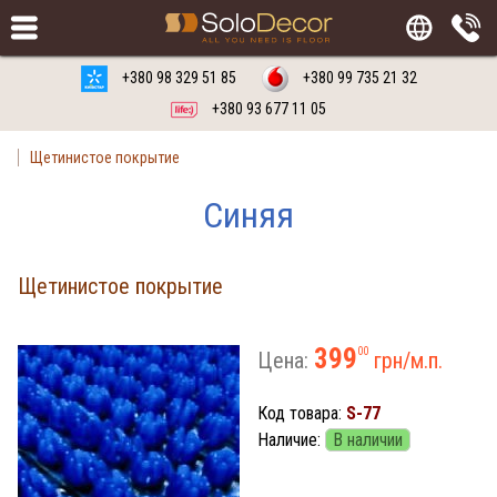
Заказать
Русский язык
Украинский язык
+380 98 329 51 85
+380 99 735 21 32
+380 93 677 11 05
Щетинистое покрытие
Синяя
Щетинистое покрытие
399
00
Цена:
грн/м.п.
Код товара:
S-77
Наличие:
В наличии