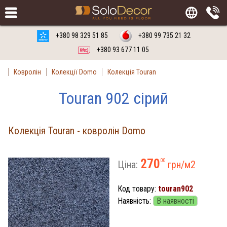
Замовити
Російська мова
Українська мова
+380 98 329 51 85
+380 99 735 21 32
+380 93 677 11 05
Ковролін
Колекції Domo
Колекція Touran
Touran 902 сірий
Колекція Touran - ковролін Domo
270
00
Ціна:
грн/м
2
Код товару:
touran902
Наявність:
В наявності