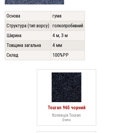
Основа
гума
Структура (тип ворсy)
голкопробивний
Ширина
4 м, 3 м
Товщина загальна
4 мм
Склад
100%РР
Touran 965 чорний
Колекція Touran
Domo