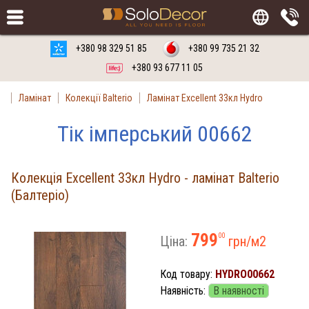
Замовити
Російська мова
Українська мова
+380 98 329 51 85
+380 99 735 21 32
+380 93 677 11 05
Ламінат
Колекції Balterio
Ламінат Excellent 33кл Hydro
Тік імперський 00662
Колекція Excellent 33кл Hydro - ламінат Balterio
(Балтеріо)
799
00
Ціна:
грн/м
2
Код товару:
HYDRO00662
Наявність:
В наявності