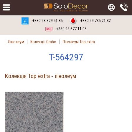
Замовити
Російська мова
Українська мова
+380 98 329 51 85
+380 99 735 21 32
+380 93 677 11 05
Лінолеум
Колекції Grabo
Лінолеум Top extra
T-564297
Колекція Top extra - лінолеум