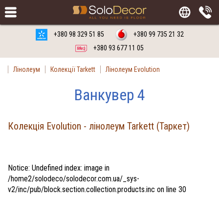
Замовити
Російська мова
Українська мова
+380 98 329 51 85
+380 99 735 21 32
+380 93 677 11 05
Лінолеум
Колекції Tarkett
Лінолеум Evolution
Ванкувер 4
Колекція Evolution - лінолеум Tarkett (Таркет)
Notice
: Undefined index: image in
/home2/solodeco/solodecor.com.ua/_sys-
v2/inc/pub/block.section.collection.products.inc
on line
30