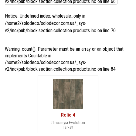
v2/inc/pub/block.section.collection.products.inc
on line
66
Notice
: Undefined index: wholesale_only in
/home2/solodeco/solodecor.com.ua/_sys-
v2/inc/pub/block.section.collection.products.inc
on line
70
Warning
: count(): Parameter must be an array or an object that
implements Countable in
/home2/solodeco/solodecor.com.ua/_sys-
v2/inc/pub/block.section.collection.products.inc
on line
84
Relic 4
Лінолеум Evolution
Tarkett