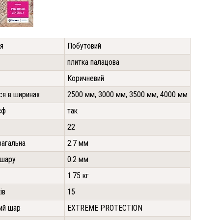
я
Побутовий
плитка палацова
Коричневий
ся в ширинах
2500 мм, 3000 мм, 3500 мм, 4000 мм
єф
так
22
загальна
2.7 мм
 шару
0.2 мм
1.75 кг
ів
15
ий шар
EXTREME PROTECTION