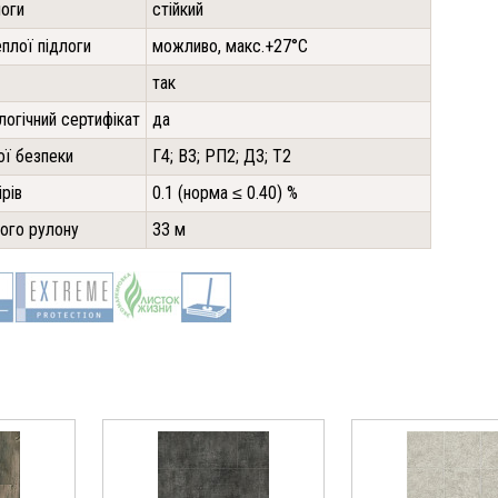
логи
стійкий
плої підлоги
можливо, макс.+27°С
так
логічний сертифікат
да
ї безпеки
Г4; В3; РП2; Д3; Т2
ірів
0.1 (норма ≤ 0.40) %
ого рулону
33 м