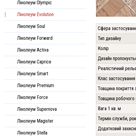
Лінолеум Olympic
Лінолеум Evolution
Лінолеум Soul
Сфера застосуванн
Лінолеум Forward
Тип дизайну
Колір
Лінолеум Activa
Дизайн пропонуєть
Лінолеум Caprice
Реалістичний рель
Лінолеум Smart
Клас застосування
Лінолеум Premium
Товщина покриття 
Лінолеум Force
Товщина робочого
Вага 1 кв. м
Лінолеум Supernova
Термін служби, рок
Лінолеум Magister
Додатковий захисн
Лінолеум Stella