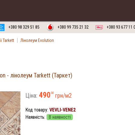
воротній дзвінок на
Замовити
Російська мова
Українська мова
+380 98 329 51 85
+380 99 735 21 32
+380 93 677 11 
ї Tarkett
Лінолеум Evolution
on - лінолеум Tarkett (Таркет)
490
00
Ціна:
грн/м
2
Код товару:
VEVLI-VENE2
Наявність:
В наявності