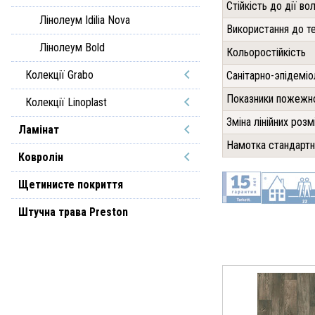
Стійкість до дії во
Лінолеум Idilia Nova
Використання до те
Лінолеум Bold
Кольоростійкість
Колекції Grabo
Санітарно-эпідеміо
Показники пожежно
Колекції Linoplast
Зміна лінійних розм
Ламінат
Намотка стандартн
Ковролін
Щетинисте покриття
Штучна трава Preston