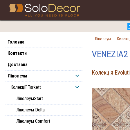
З
Лінолеум
Колекці
Головна
VENEZIA2
Контакти
Доставка
Колекція Evoluti
Лінолеум
Колекції Tarkett
ЛінолеумStart
Лінолеум Delta
Лінолеум Comfort