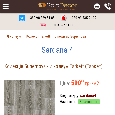
Замовити
Російська мова
Українська мова
+380 98 329 51 85
+380 99 735 21 32
+380 93 677 11 05
Лінолеум
Колекції Tarkett
Лінолеум Supernova
Sardana 4
Колекція Supernova - лінолеум Tarkett (Таркет)
590
00
Ціна:
грн/м
2
Код товару:
sardana4
Наявність:
В наявності