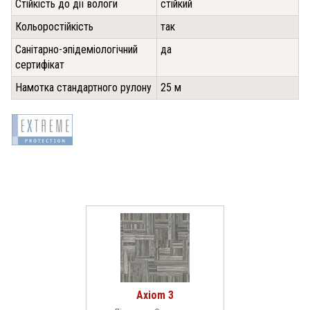
Стійкість до дії вологи
стійкий
Кольоростійкість
так
Санітарно-эпідеміологічний
да
сертифікат
Намотка стандартного рулону
25 м
Axiom 3