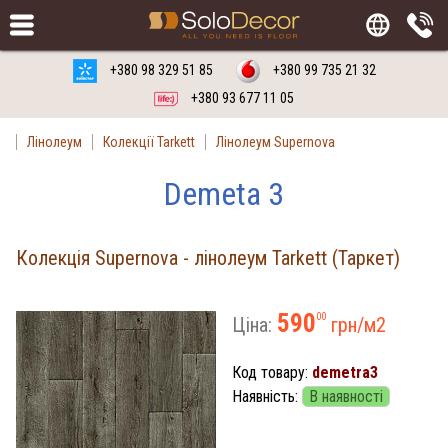
Замовити
Російська мова
Українська мова
+380 98 329 51 85
+380 99 735 21 32
+380 93 677 11 05
Лінолеум
Колекції Tarkett
Лінолеум Supernova
Demeta 3
Колекція Supernova - лінолеум Tarkett (Таркет)
590
00
Ціна:
грн/м
2
Код товару:
demetra3
Наявність:
В наявності